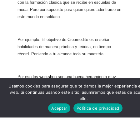
con la formación clásica que se recibe en escuelas de
moda.
Pero por supuesto para quien quiere adentrarse en
este mundo en solitario.
Por ejemplo. El objetivo de Creamodite
es enseñar
habilidades de manera práctica y teórica, en tiempo
récord. Poniendo a tu alcance toda su maestría.
Por eso los
workshop
son una buena herramienta muy
utilizada en empresas y escuelas de moda que buscan
Usamos cookies para asegurar que te damos la mejor experiencia 
capacitar a un grupo de personas.
web. Si continúas usando este sitio, asumiremos que estás de ac
ello.
Aceptar
Política de privacidad