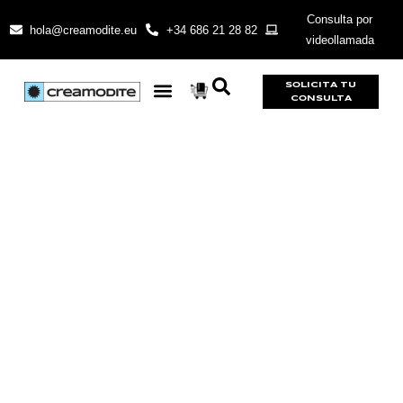
Consulta por
hola@creamodite.eu
+34 686 21 28 82
videollamada
SOLICITA TU
CONSULTA