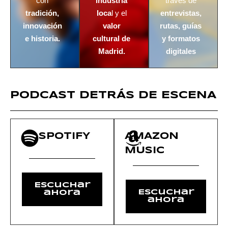
con
industria
través de
tradición,
loca
l y el
entrevistas,
innovación
valor
rutas, guías
e historia.
cultural de
y formatos
Madrid.
digitales
PODCAST DETRÁS DE ESCENA
SPOTIFY
AMAZON
MUSIC
Escuchar
Escuchar
ahora
ahora