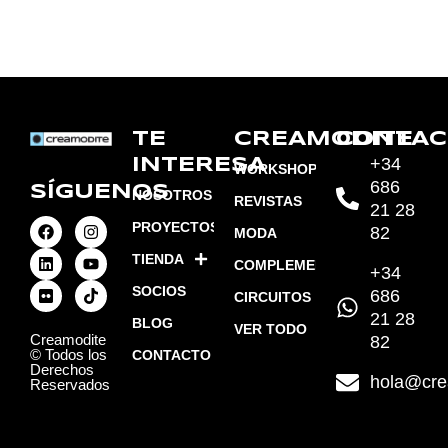
DETRÁS DE ESCENA Capítulo 6
13:21
TE
CREAMODITE
CONTAC
+34
INTERESA
WORKSHOPS
686
SÍGUENOS
NOSOTROS
REVISTAS
21 28
PROYECTOS
82
MODA
TIENDA
COMPLEMENTOS
+34
SOCIOS
686
CIRCUITOS
21 28
BLOG
VER TODO
Creamodite
82
© Todos los
CONTACTO
Derechos
hola@cre
Reservados