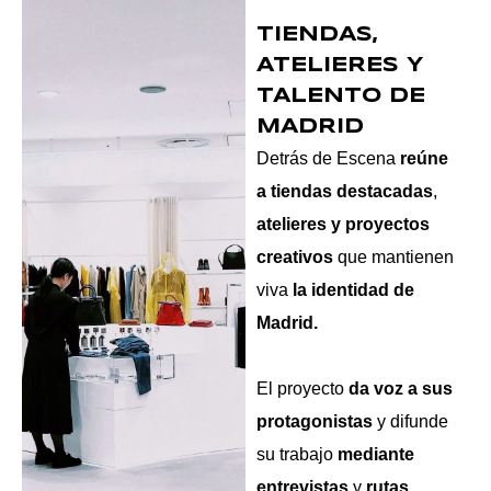
TIENDAS,
ATELIERES Y
TALENTO DE
MADRID
Detrás de Escena
reúne
a tiendas destacadas
,
atelieres y proyectos
creativos
que mantienen
viva
la identidad de
Madrid.
El proyecto
da voz a sus
protagonistas
y difunde
su trabajo
mediante
entrevistas
y
rutas
,