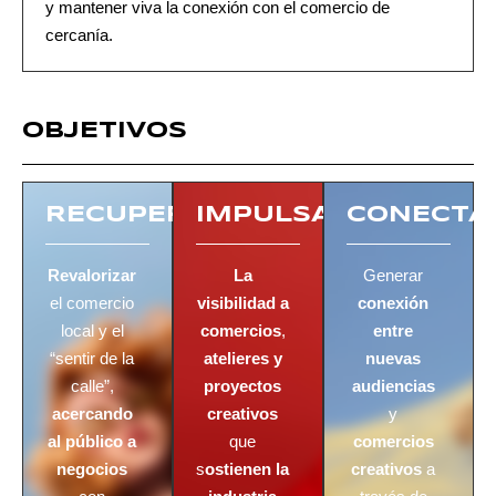
y mantener viva la conexión con el comercio de
cercanía.
OBJETIVOS
RECUPERAR
IMPULSAR
CONECTA
Revalorizar
La
Generar
el comercio
visibilidad a
conexión
local y el
comercios
,
entre
“sentir de la
atelieres y
nuevas
calle”,
proyectos
audiencias
acercando
creativos
y
al público a
que
comercios
negocios
s
ostienen la
creativos
a