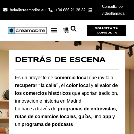
Consulta por
hola@creamodite.eu
+34 686 21 28 82
videollamada
SOLICITA TU
CONSULTA
DETRÁS DE ESCENA
Es un proyecto de
comercio local
que invita a
recuperar “la calle”
, el
color local
y
el valor de
los comercios históricos
que aportan tradición,
innovación e historia en Madrid.
Lo hace a través de
programas de entrevistas
,
rutas de comercios locales
,
guías
, una
app
y
un
programa de podcasts