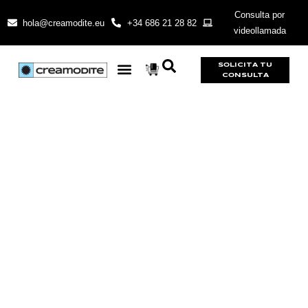
Consulta por
hola@creamodite.eu
+34 686 21 28 82
videollamada
SOLICITA TU
CONSULTA