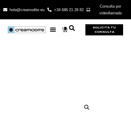
Consulta por
hola@creamodite.eu
+34 686 21 28 82
videollamada
SOLICITA TU
CONSULTA