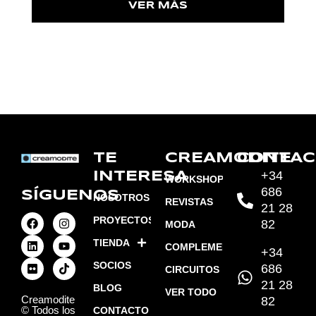
VER MÁS
TE
CREAMODITE
CONTAC
+34
INTERESA
WORKSHOPS
686
SÍGUENOS
NOSOTROS
REVISTAS
21 28
PROYECTOS
82
MODA
TIENDA
COMPLEMENTOS
+34
SOCIOS
686
CIRCUITOS
21 28
BLOG
VER TODO
Creamodite
82
© Todos los
CONTACTO