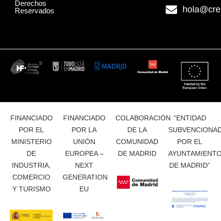
Derechos
hola@cre
Reservados
FINANCIADO
FINANCIADO
COLABORACIÓN
“ENTIDAD
POR EL
POR LA
DE LA
SUBVENCIONA
MINISTERIO
UNIÓN
COMUNIDAD
POR EL
DE
EUROPEA –
DE MADRID
AYUNTAMIENT
INDUSTRIA,
NEXT
DE MADRID”
COMERCIO
GENERATION
Y TURISMO
EU