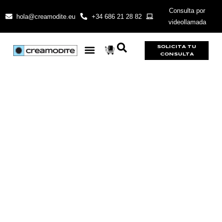
Consulta por
hola@creamodite.eu
+34 686 21 28 82
videollamada
SOLICITA TU
CONSULTA