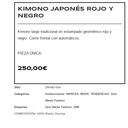
KIMONO JAPONÉS ROJO Y
NEGRO
Kimono largo tradicional en estampado geométrico rojo y
negro. Cierre frontal con automáticos.
PIEZA ÚNICA.
250,00
€
SKU
ZW-MO-004
Categorías
Animeuniverse
,
MARCAS
,
MODA
,
TENDENCIAS
,
Zero
Waste Fashion
Etiquetas
Zero Waste Fashion
,
ZWF
COMPOSICIÓN: 100% Rayón Viscosa