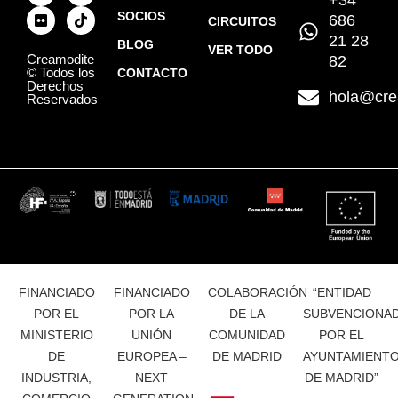
+34
SOCIOS
686
CIRCUITOS
21 28
BLOG
VER TODO
Creamodite
82
© Todos los
CONTACTO
Derechos
hola@cre
Reservados
FINANCIADO
FINANCIADO
COLABORACIÓN
“ENTIDAD
POR EL
POR LA
DE LA
SUBVENCIONA
MINISTERIO
UNIÓN
COMUNIDAD
POR EL
DE
EUROPEA –
DE MADRID
AYUNTAMIENT
INDUSTRIA,
NEXT
DE MADRID”