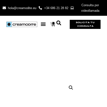
Consulta por
hola@creamodite.eu
+34 686 21 28 82
videollamada
SOLICITA TU
CONSULTA