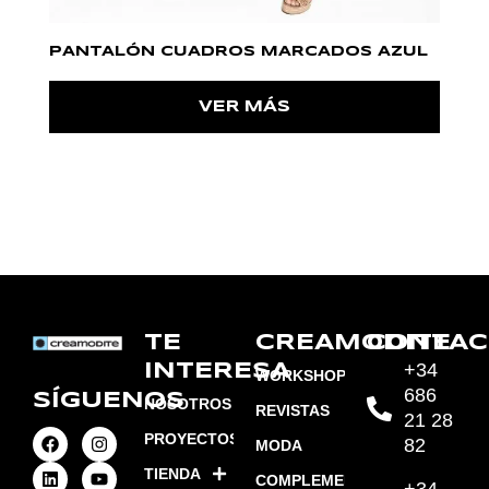
PANTALÓN CUADROS MARCADOS AZUL
VER MÁS
TE
CREAMODITE
CONTAC
+34
INTERESA
WORKSHOPS
686
SÍGUENOS
NOSOTROS
REVISTAS
21 28
PROYECTOS
82
MODA
TIENDA
COMPLEMENTOS