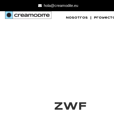
hola@creamodite.eu
Nosotros
Proyect
ZWF