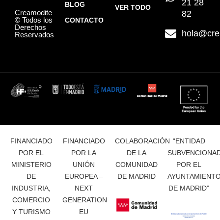
21 28
BLOG
VER TODO
Creamodite
82
© Todos los
CONTACTO
Derechos
hola@cre
Reservados
FINANCIADO
FINANCIADO
COLABORACIÓN
“ENTIDAD
POR EL
POR LA
DE LA
SUBVENCIONA
MINISTERIO
UNIÓN
COMUNIDAD
POR EL
DE
EUROPEA –
DE MADRID
AYUNTAMIENT
INDUSTRIA,
NEXT
DE MADRID”
COMERCIO
GENERATION
Y TURISMO
EU