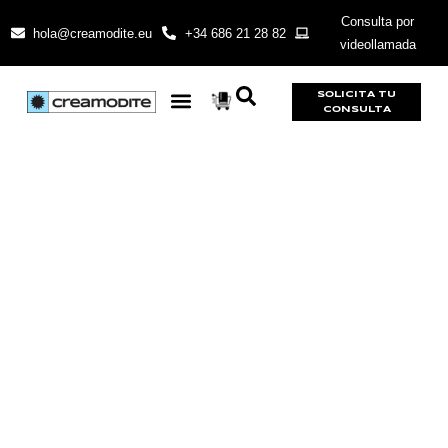
Consulta por
hola@creamodite.eu
+34 686 21 28 82
videollamada
SOLICITA TU
CONSULTA