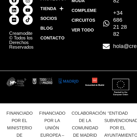
82
MODA
TIENDA
COMPLEMENTOS
+34
SOCIOS
686
CIRCUITOS
21 28
BLOG
VER TODO
Creamodite
82
© Todos los
CONTACTO
Derechos
hola@cre
Reservados
FINANCIADO
FINANCIADO
COLABORACIÓN
“ENTIDAD
POR EL
POR LA
DE LA
SUBVENCIONA
MINISTERIO
UNIÓN
COMUNIDAD
POR EL
DE
EUROPEA –
DE MADRID
AYUNTAMIENT