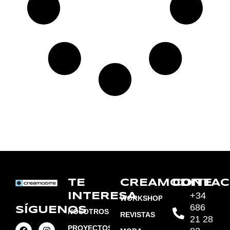
TE
CREAMODITE
CONTAC
+34
INTERESA
WORKSHOPS
686
SÍGUENOS
NOSOTROS
REVISTAS
21 28
PROYECTOS