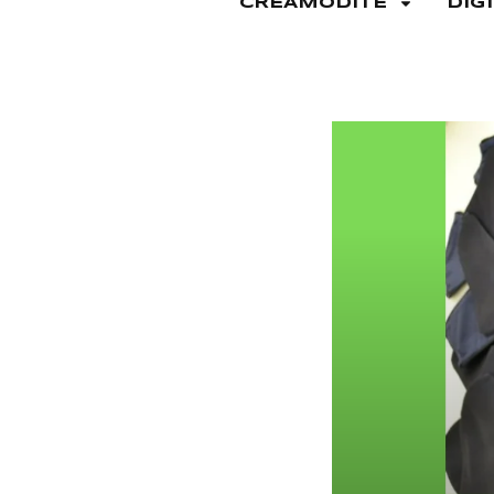
CREAMODITE
DIG