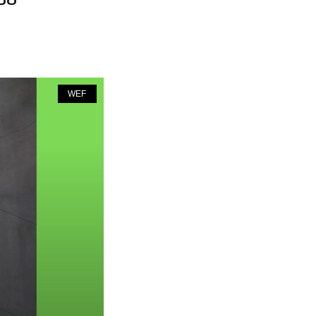
DO
WEF