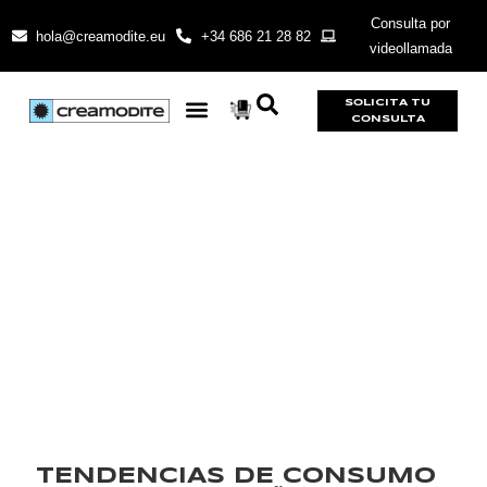
Consulta por
hola@creamodite.eu
+34 686 21 28 82
videollamada
SOLICITA TU
CONSULTA
TENDENCIAS DE CONSUMO