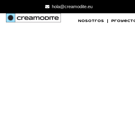
hola@creamodite.eu
Nosotros
Proyect