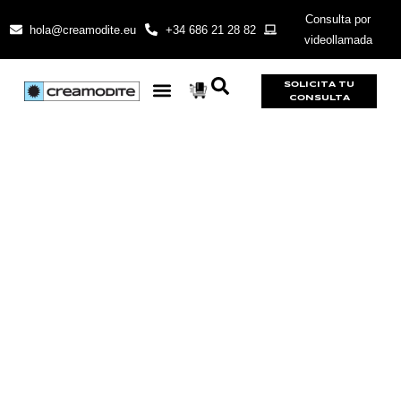
Consulta por
hola@creamodite.eu
+34 686 21 28 82
videollamada
SOLICITA TU
CONSULTA