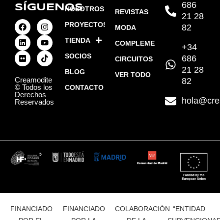
686
SÍGUENOS
NOSOTROS
REVISTAS
21 28
PROYECTOS
82
MODA
TIENDA
COMPLEMENTOS
+34
SOCIOS
686
CIRCUITOS
21 28
BLOG
VER TODO
Creamodite
82
© Todos los
CONTACTO
Derechos
hola@cre
Reservados
FINANCIADO
FINANCIADO
COLABORACIÓN
“ENTIDAD