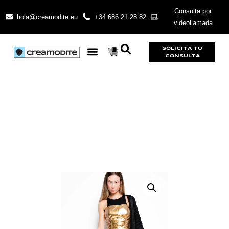
Consulta por
hola@creamodite.eu
+34 686 21 28 82
videollamada
SOLICITA TU
CONSULTA