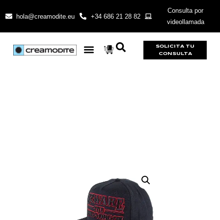
Consulta por
hola@creamodite.eu
+34 686 21 28 82
videollamada
SOLICITA TU
CONSULTA