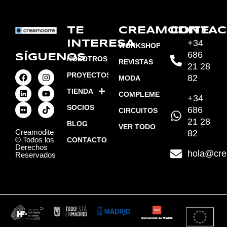
TE
CREAMODITE
CONTAC
+34
INTERESA
WORKSHOPS
686
SÍGUENOS
NOSOTROS
REVISTAS
21 28
PROYECTOS
82
MODA
TIENDA
COMPLEMENTOS
+34
SOCIOS
686
CIRCUITOS
21 28
BLOG
VER TODO
Creamodite
82
© Todos los
CONTACTO
Derechos
hola@cre
Reservados