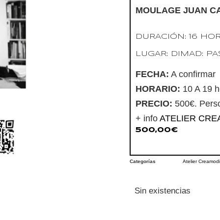
MOULAGE JUAN C
DURACIÓN: 16 HO
LUGAR: DIMAD: PA
FECHA:
A confirmar
HORARIO:
10 A 19 h
PRECIO:
500€. Perso
+ info
ATELIER CR
500,00
€
Categorías
Atelier Creamodi
Sin existencias