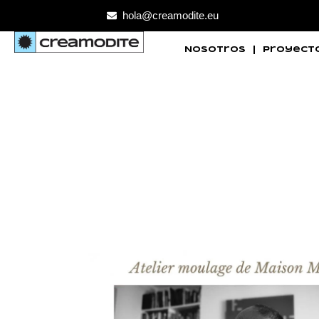
hola@creamodite.eu
Nosotros
Proyect