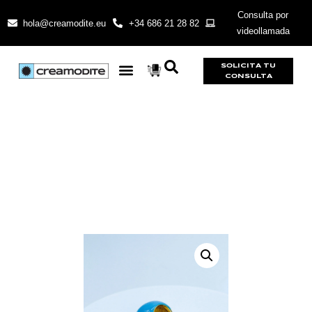
Consulta por
hola@creamodite.eu
+34 686 21 28 82
videollamada
SOLICITA TU
CONSULTA