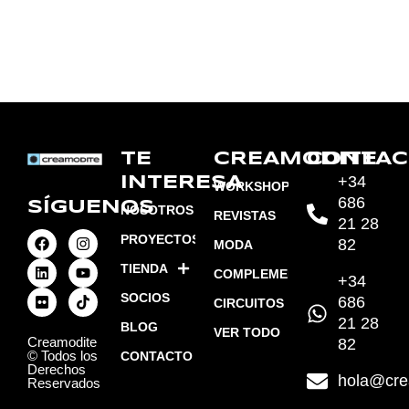
TE
CREAMODITE
CONTAC
+34
INTERESA
WORKSHOPS
686
SÍGUENOS
NOSOTROS
REVISTAS
21 28
PROYECTOS
82
MODA
TIENDA
COMPLEMENTOS
+34
SOCIOS
686
CIRCUITOS
21 28
BLOG
VER TODO
Creamodite
82
© Todos los
CONTACTO
Derechos
hola@cre
Reservados