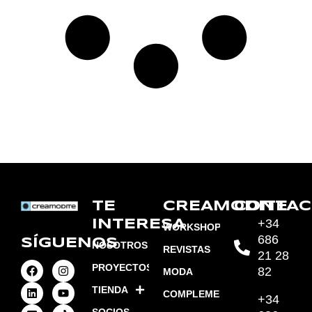
TE
CREAMODITE
CONTAC
+34
INTERESA
WORKSHOPS
686
SÍGUENOS
NOSOTROS
REVISTAS
21 28
PROYECTOS
82
MODA
TIENDA
COMPLEMENTOS
+34
SOCIOS