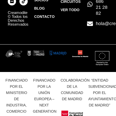
686
CIRCUITOS
21 28
BLOG
VER TODO
Creamodite
82
© Todos los
CONTACTO
Derechos
hola@cre
Reservados
FINANCIADO
FINANCIADO
COLABORACIÓN
“ENTIDAD
POR EL
POR LA
DE LA
SUBVENCIONA
MINISTERIO
UNIÓN
COMUNIDAD
POR EL
DE
EUROPEA –
DE MADRID
AYUNTAMIENT
INDUSTRIA,
NEXT
DE MADRID”
COMERCIO
GENERATION