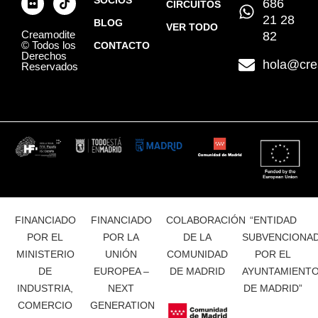
686
CIRCUITOS
21 28
BLOG
VER TODO
Creamodite
82
© Todos los
CONTACTO
Derechos
hola@cre
Reservados
FINANCIADO
FINANCIADO
COLABORACIÓN
“ENTIDAD
POR EL
POR LA
DE LA
SUBVENCIONA
MINISTERIO
UNIÓN
COMUNIDAD
POR EL
DE
EUROPEA –
DE MADRID
AYUNTAMIENT
INDUSTRIA,
NEXT
DE MADRID”
COMERCIO
GENERATION