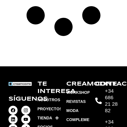
TE
CREAMODITE
CONTAC
+34
INTERESA
WORKSHOPS
686
SÍGUENOS
NOSOTROS
REVISTAS
21 28
PROYECTOS
82
MODA
TIENDA
COMPLEMENTOS
+34
SOCIOS