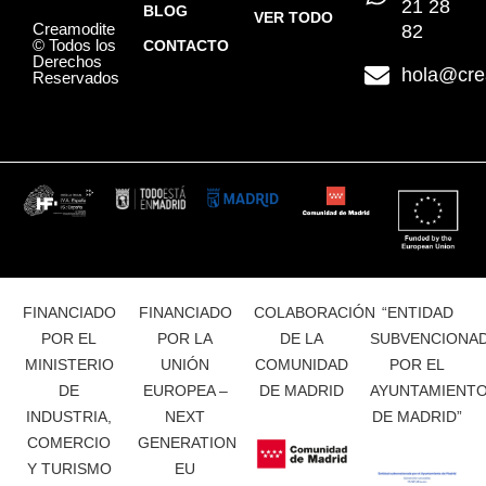
21 28
BLOG
VER TODO
Creamodite
82
© Todos los
CONTACTO
Derechos
hola@cre
Reservados
FINANCIADO
FINANCIADO
COLABORACIÓN
“ENTIDAD
POR EL
POR LA
DE LA
SUBVENCIONA
MINISTERIO
UNIÓN
COMUNIDAD
POR EL
DE
EUROPEA –
DE MADRID
AYUNTAMIENT
INDUSTRIA,
NEXT
DE MADRID”
COMERCIO
GENERATION
Y TURISMO
EU