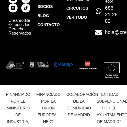
+34
SOCIOS
686
CIRCUITOS
21 28
BLOG
VER TODO
Creamodite
82
© Todos los
CONTACTO
Derechos
hola@cre
Reservados
FINANCIADO
FINANCIADO
COLABORACIÓN
“ENTIDAD
POR EL
POR LA
DE LA
SUBVENCIONA
MINISTERIO
UNIÓN
COMUNIDAD
POR EL
DE
EUROPEA –
DE MADRID
AYUNTAMIENT
INDUSTRIA,
NEXT
DE MADRID”