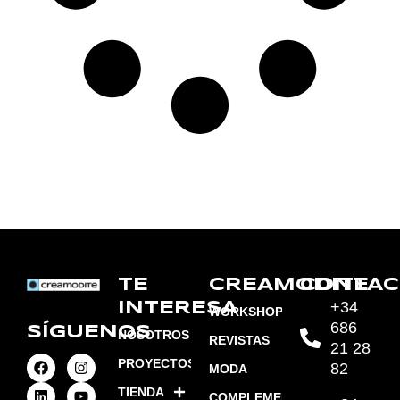
TE
CREAMODITE
CONTAC
+34
INTERESA
WORKSHOPS
686
SÍGUENOS
NOSOTROS
REVISTAS
21 28
PROYECTOS
82
MODA
TIENDA
COMPLEMENTOS