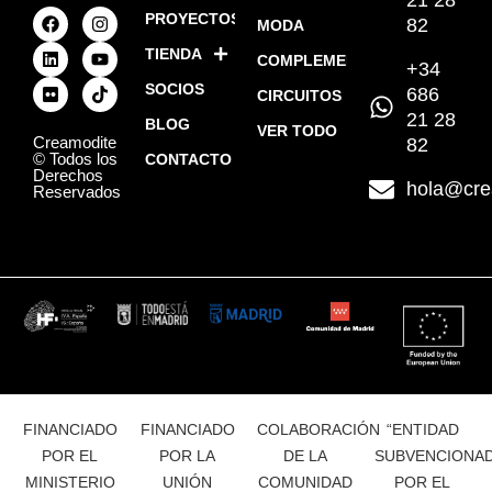
PROYECTOS
82
MODA
TIENDA
COMPLEMENTOS
+34
SOCIOS
686
CIRCUITOS
21 28
BLOG
VER TODO
Creamodite
82
© Todos los
CONTACTO
Derechos
hola@cre
Reservados
FINANCIADO
FINANCIADO
COLABORACIÓN
“ENTIDAD
POR EL
POR LA
DE LA
SUBVENCIONA
MINISTERIO
UNIÓN
COMUNIDAD
POR EL