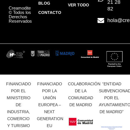
21 28
BLOG
VER TODO
Creamodite
82
© Todos los
CONTACTO
Derechos
hola@cre
Reservados
FINANCIADO
FINANCIADO
COLABORACIÓN
“ENTIDAD
POR EL
POR LA
DE LA
SUBVENCIONA
MINISTERIO
UNIÓN
COMUNIDAD
POR EL
DE
EUROPEA –
DE MADRID
AYUNTAMIENT
INDUSTRIA,
NEXT
DE MADRID”
COMERCIO
GENERATION
Y TURISMO
EU