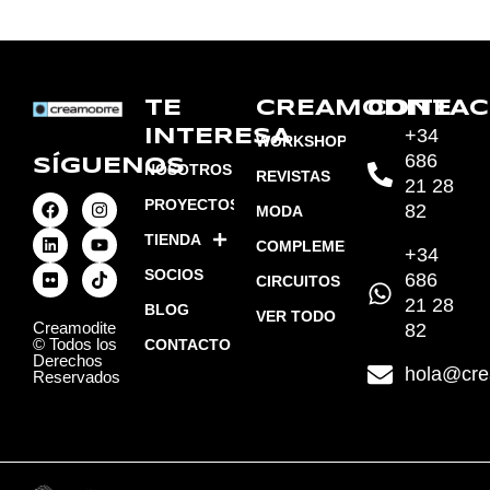
TE
CREAMODITE
CONTAC
+34
INTERESA
WORKSHOPS
686
SÍGUENOS
NOSOTROS
REVISTAS
21 28
PROYECTOS
82
MODA
TIENDA
COMPLEMENTOS
+34
SOCIOS
686
CIRCUITOS
21 28
BLOG
VER TODO
Creamodite
82
© Todos los
CONTACTO
Derechos
hola@cre
Reservados