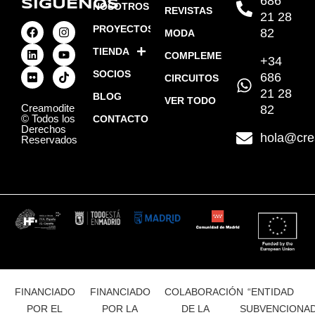
686
SÍGUENOS
NOSOTROS
REVISTAS
21 28
PROYECTOS
82
MODA
TIENDA
COMPLEMENTOS
+34
SOCIOS
686
CIRCUITOS
21 28
BLOG
VER TODO
Creamodite
82
© Todos los
CONTACTO
Derechos
hola@cre
Reservados
FINANCIADO
FINANCIADO
COLABORACIÓN
“ENTIDAD
POR EL
POR LA
DE LA
SUBVENCIONA