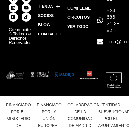
TIENDA
COMPLEMENTOS
+34
SOCIOS
686
CIRCUITOS
21 28
BLOG
VER TODO
Creamodite
82
© Todos los
CONTACTO
Derechos
hola@cre
Reservados
FINANCIADO
FINANCIADO
COLABORACIÓN
“ENTIDAD
POR EL
POR LA
DE LA
SUBVENCIONA
MINISTERIO
UNIÓN
COMUNIDAD
POR EL
DE
EUROPEA –
DE MADRID
AYUNTAMIENT