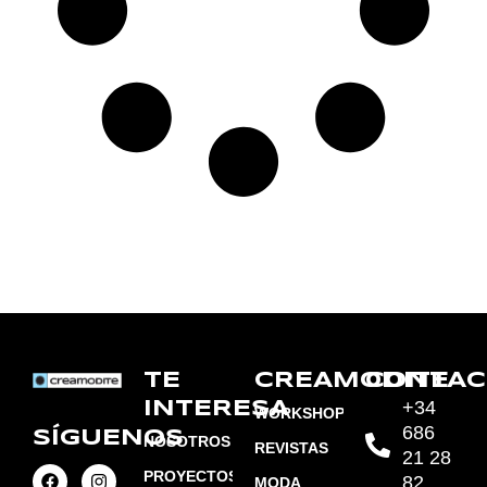
TE
CREAMODITE
CONTAC
+34
INTERESA
WORKSHOPS
686
SÍGUENOS
NOSOTROS
REVISTAS
21 28
PROYECTOS
82
MODA