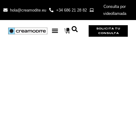
Consulta por
hola@creamodite.eu
+34 686 21 28 82
videollamada
SOLICITA TU
CONSULTA