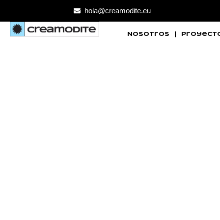
hola@creamodite.eu
Nosotros
Proyect