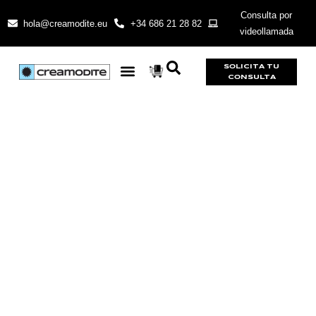
Consulta por
hola@creamodite.eu
+34 686 21 28 82
videollamada
SOLICITA TU
CONSULTA